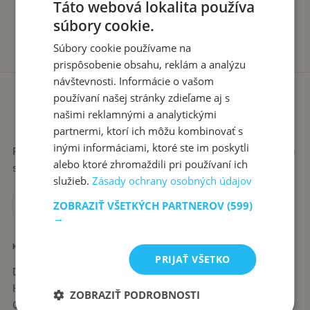
Táto webová lokalita používa
súbory cookie.
Súbory cookie používame na
prispôsobenie obsahu, reklám a analýzu
návštevnosti. Informácie o vašom
používaní našej stránky zdieľame aj s
našimi reklamnými a analytickými
partnermi, ktorí ich môžu kombinovať s
inými informáciami, ktoré ste im poskytli
Recepty píše babka Stanka. Jednoduché, poctivé jedlá zo
alebo ktoré zhromaždili pri používaní ich
slovenskej kuchyne, ktoré sa vždy podaria.
služieb.
Zásady ochrany osobných údajov
ZOBRAZIŤ VŠETKÝCH PARTNEROV
(599)
→
KATEGÓRIE
PRIJAŤ VŠETKO
Dezerty
Hlavné jedlá
ZOBRAZIŤ PODROBNOSTI
Chuťovky