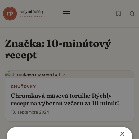
Menu
Značka:
10-minútový
recept
CHUŤOVKY
Chrumkavá mäsová tortilla: Rýchly
recept na výbornú večeru za 10 minút!
13. septembra 2024
×